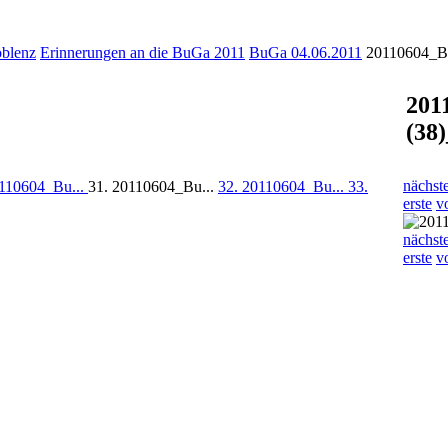
oblenz
Erinnerungen an die BuGa 2011
BuGa 04.06.2011
20110604_Bu
201
(38)
nächst
0110604_Bu...
31. 20110604_Bu...
32. 20110604_Bu...
33.
erste
v
nächst
erste
v