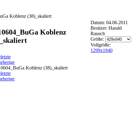
Ga Koblenz (38)_skaliert
Datum: 04.06.2011
Besitzer: Harald
10604_BuGa Koblenz
Rausch
_skaliert
Größe:
Vollgröße:
1299x1940
e
letzte
orherige
e
letzte
orherige