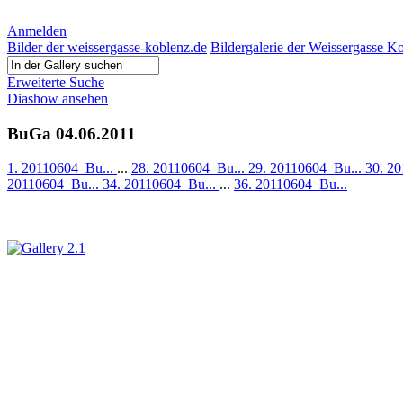
Anmelden
Bilder der weissergasse-koblenz.de
Bildergalerie der Weissergasse K
Erweiterte Suche
Diashow ansehen
BuGa 04.06.2011
1. 20110604_Bu...
...
28. 20110604_Bu...
29. 20110604_Bu...
30. 2
20110604_Bu...
34. 20110604_Bu...
...
36. 20110604_Bu...