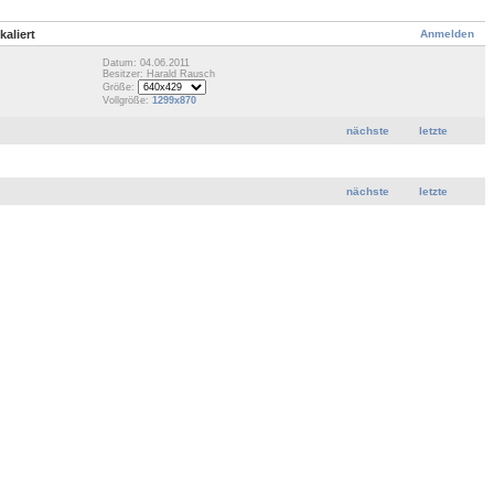
Anmelden
aliert
Datum: 04.06.2011
Besitzer: Harald Rausch
Größe:
Vollgröße:
1299x870
nächste
letzte
nächste
letzte