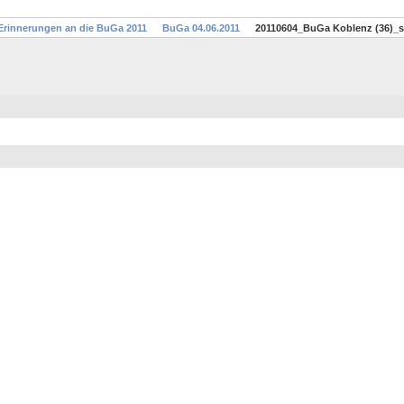
Erinnerungen an die BuGa 2011
BuGa 04.06.2011
20110604_BuGa Koblenz (36)_sk