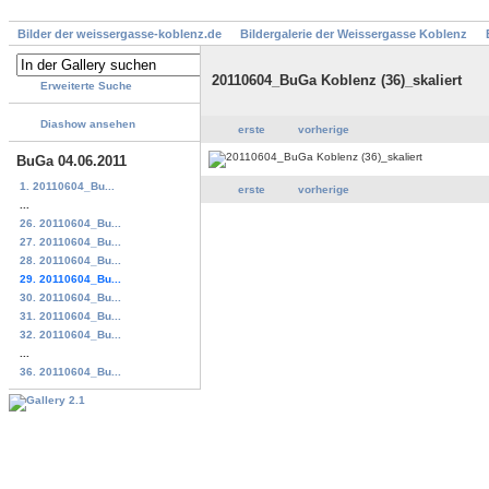
Bilder der weissergasse-koblenz.de
Bildergalerie der Weissergasse Koblenz
20110604_BuGa Koblenz (36)_skaliert
Erweiterte Suche
Diashow ansehen
erste
vorherige
BuGa 04.06.2011
1. 20110604_Bu...
erste
vorherige
...
26. 20110604_Bu...
27. 20110604_Bu...
28. 20110604_Bu...
29. 20110604_Bu...
30. 20110604_Bu...
31. 20110604_Bu...
32. 20110604_Bu...
...
36. 20110604_Bu...