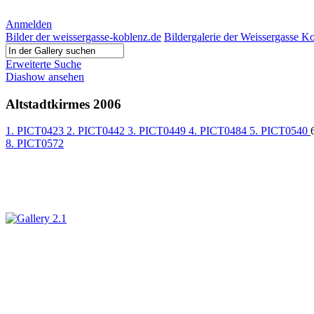
Anmelden
Bilder der weissergasse-koblenz.de
Bildergalerie der Weissergasse K
Erweiterte Suche
Diashow ansehen
Altstadtkirmes 2006
1. PICT0423
2. PICT0442
3. PICT0449
4. PICT0484
5. PICT0540
8. PICT0572