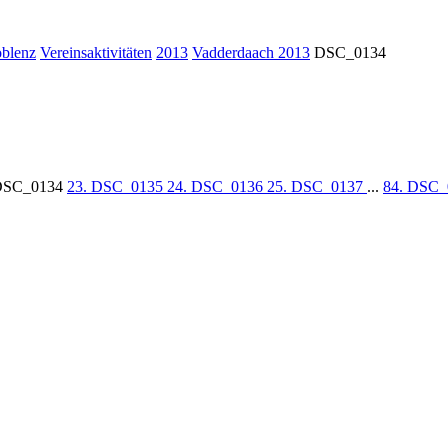
oblenz
Vereinsaktivitäten
2013
Vadderdaach 2013
DSC_0134
 DSC_0134
23. DSC_0135
24. DSC_0136
25. DSC_0137
...
84. DSC_