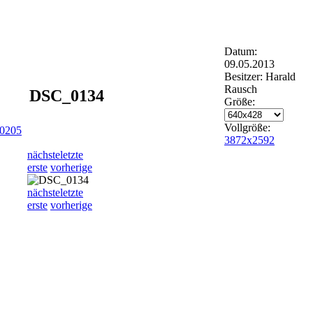
Datum:
09.05.2013
Besitzer: Harald
Rausch
DSC_0134
Größe:
Vollgröße:
0205
3872x2592
nächste
letzte
erste
vorherige
nächste
letzte
erste
vorherige