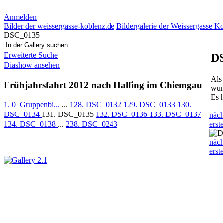
Anmelden
Bilder der weissergasse-koblenz.de
Bildergalerie der Weissergasse K
DSC_0135
Erweiterte Suche
D
Diashow ansehen
Als
Frühjahrsfahrt 2012 nach Halfing im Chiemgau
wun
Es 
1. 0_Gruppenbi...
...
128. DSC_0132
129. DSC_0133
130.
DSC_0134
131. DSC_0135
132. DSC_0136
133. DSC_0137
näch
134. DSC_0138
...
238. DSC_0243
erst
näch
erst