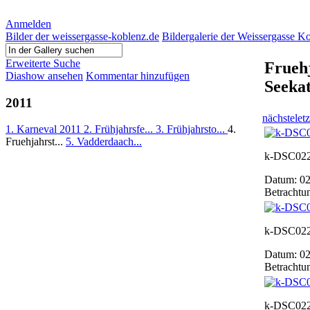
Anmelden
Bilder der weissergasse-koblenz.de
Bildergalerie der Weissergasse K
Erweiterte Suche
Fruehj
Diashow ansehen
Kommentar hinzufügen
Seeka
2011
nächste
letz
1. Karneval 2011
2. Frühjahrsfe...
3. Frühjahrsto...
4.
Fruehjahrst...
5. Vadderdaach...
k-DSC02
Datum: 02
Betrachtu
k-DSC02
Datum: 02
Betrachtu
k-DSC02