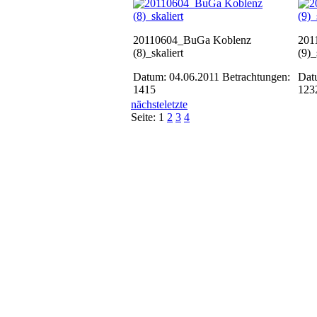
20110604_BuGa Koblenz
201
(8)_skaliert
(9)_
Datum: 04.06.2011
Betrachtungen:
Dat
1415
123
nächste
letzte
Seite:
1
2
3
4