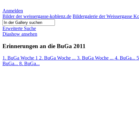
Anmelden
Bilder der weissergasse-koblenz.de
Bildergalerie der Weissergasse K
Erweiterte Suche
Diashow ansehen
Erinnerungen an die BuGa 2011
1. BuGa Woche 1
2. BuGa Woche ...
3. BuGa Woche ...
4. BuGa...
5
BuGa...
8. BuGa...