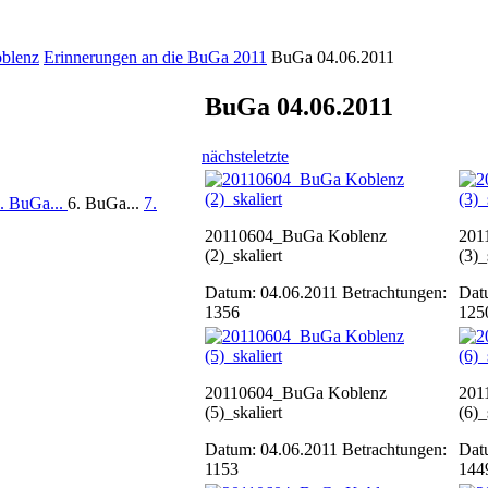
oblenz
Erinnerungen an die BuGa 2011
BuGa 04.06.2011
BuGa 04.06.2011
nächste
letzte
. BuGa...
6. BuGa...
7.
20110604_BuGa Koblenz
201
(2)_skaliert
(3)_
Datum: 04.06.2011
Betrachtungen:
Dat
1356
125
20110604_BuGa Koblenz
201
(5)_skaliert
(6)_
Datum: 04.06.2011
Betrachtungen:
Dat
1153
144