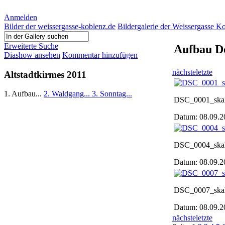
Anmelden
Bilder der weissergasse-koblenz.de
Bildergalerie der Weissergasse K
Erweiterte Suche
Aufbau D
Diashow ansehen
Kommentar hinzufügen
nächste
letzte
Altstadtkirmes 2011
1. Aufbau...
2. Waldgang...
3. Sonntag...
DSC_0001_skal
Datum: 08.09.
DSC_0004_skal
Datum: 08.09.
DSC_0007_skal
Datum: 08.09.
nächste
letzte