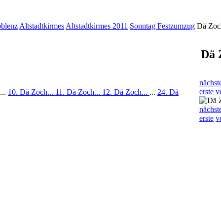
oblenz
Altstadtkirmes
Altstadtkirmes 2011
Sonntag Festzumzug
Dä Zoc
Dä 
nächst
erste
v
...
10. Dä Zoch...
11. Dä Zoch...
12. Dä Zoch...
...
24. Dä
nächst
erste
v