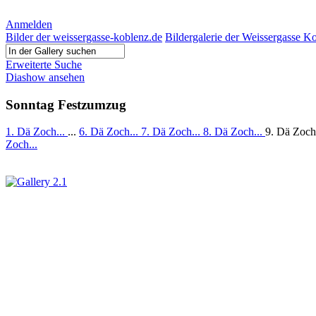
Anmelden
Bilder der weissergasse-koblenz.de
Bildergalerie der Weissergasse K
Erweiterte Suche
Diashow ansehen
Sonntag Festzumzug
1. Dä Zoch...
...
6. Dä Zoch...
7. Dä Zoch...
8. Dä Zoch...
9. Dä Zoch
Zoch...