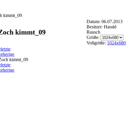
h kimmt_09
Datum: 06.07.2013
Besitzer: Harald
Zoch kimmt_09
Rausch
Größe:
Vollgröße:
1024x680
e
letzte
orherige
e
letzte
orherige