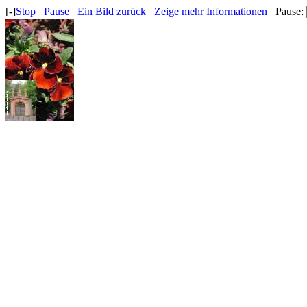
[-]
Stop
Pause
Ein Bild zurück
Zeige mehr Informationen
Pause: