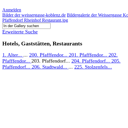
Anmelden
Bilder der weissergasse-koblenz.de
Bildergalerie der Weissergasse K
Pfaffendorf Rheinhof Restaurant.jpg
Erweiterte Suche
Hotels, Gaststätten, Restaurants
1. Alter...
...
200. Pfafffendor...
201. Pfafffendor...
202.
Pfafffendor...
203. Pfaffendorf...
204. Pfaffendorf...
205.
Pfaffendorf...
206. Stadtwald...
...
225. Stolzenfels...